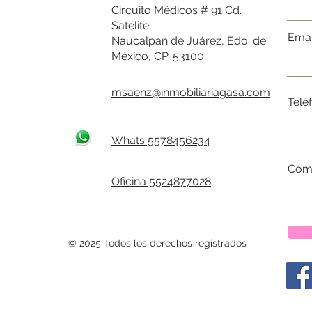
Circuito Médicos # 91 Cd.
Satélite
Emai
Naucalpan de Juárez, Edo. de
México, CP. 53100
msaenz@inmobiliariagasa.com
Telé
Whats 5578456234
Come
Oficina 5524877028
© 2025 Todos los derechos registrados