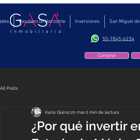
ades
Residencial Horizonte
Inversiones
San Miguel de
Inmobiliaria
55-7845-6234
Comprar
All Posts
Karla Quiroz
20 mar
2 min de lectura
¿Por qué invertir 