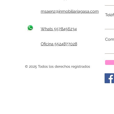
msaenz@inmobiliariagasa.com
Telé
Whats 5578456234
Come
Oficina 5524877028
© 2025 Todos los derechos registrados