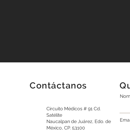
Contáctanos
Qu
Nom
Circuito Médicos # 91 Cd.
Satélite
Emai
Naucalpan de Juárez, Edo. de
México, CP. 53100