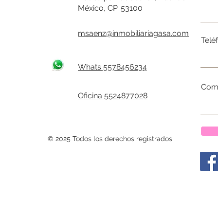
México, CP. 53100
msaenz@inmobiliariagasa.com
Telé
Whats 5578456234
Come
Oficina 5524877028
© 2025 Todos los derechos registrados